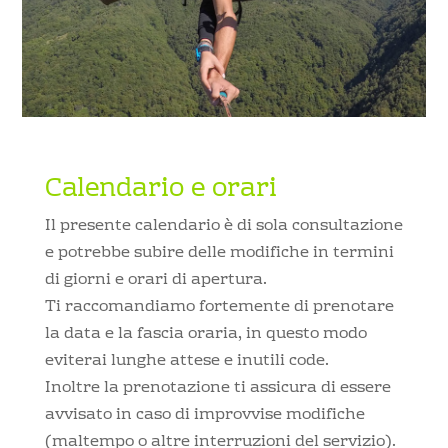
Calendario e orari
FALCON STYLE
Il presente calendario è di sola consultazione
Lo stile di chi si vuole sentire come un
e potrebbe subire delle modifiche in termini
falco in picchiata, alla ricerca della
di giorni e orari di apertura.
massima velocità.
Ti raccomandiamo fortemente di prenotare
la data e la fascia oraria, in questo modo
+ INFO
eviterai lunghe attese e inutili code.
Inoltre la prenotazione ti assicura di essere
avvisato in caso di improvvise modifiche
(maltempo o altre interruzioni del servizio).