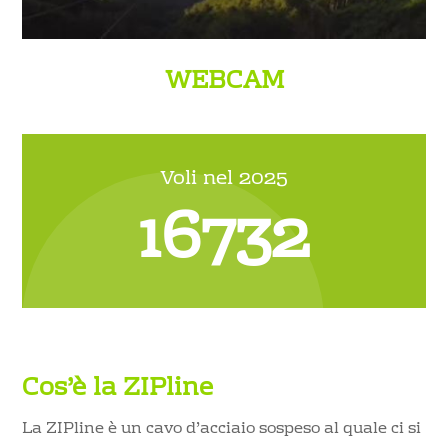
WEBCAM
Voli nel 2025
16732
Cos’è la ZIPline
La ZIPline è un cavo d’acciaio sospeso al quale ci si