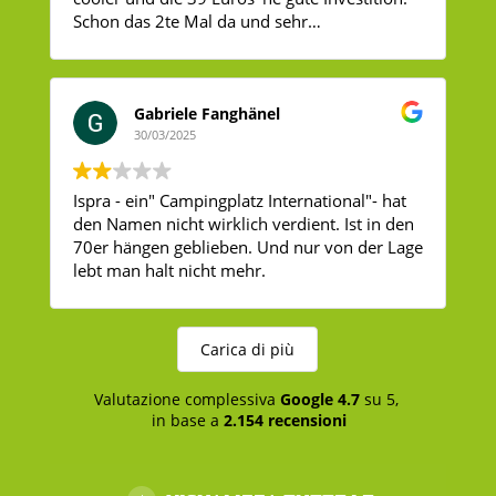
Schon das 2te Mal da und sehr
wahrscheinlich nicht das letzte Mal.
Gabriele Fanghänel
30/03/2025
Ispra - ein" Campingplatz International"- hat
den Namen nicht wirklich verdient. Ist in den
70er hängen geblieben. Und nur von der Lage
lebt man halt nicht mehr.
Carica di più
Valutazione complessiva
Google
4.7
su 5,
in base a
2.154 recensioni