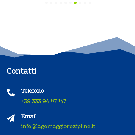
Contatti
Telefono

+39 333 94 67 147
Email

info@lagomaggiorezipline.it