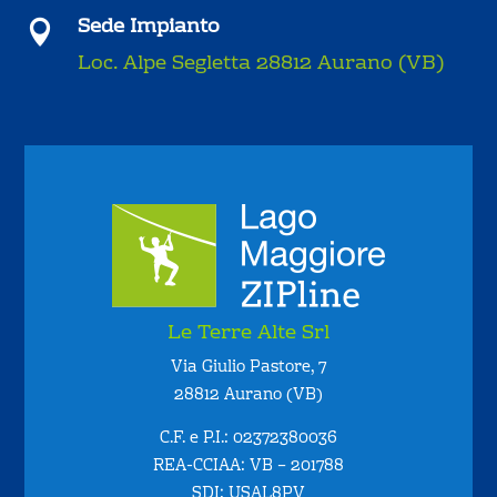
Sede Impianto

Loc. Alpe Segletta 28812 Aurano (VB)
Le Terre Alte Srl
Via Giulio Pastore, 7
28812 Aurano (VB)
C.F. e P.I.: 02372380036
REA-CCIAA: VB – 201788
SDI: USAL8PV