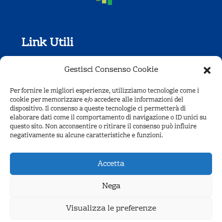
Link Utili
Regolamento
Gestisci Consenso Cookie
Condizioni di vendita
Per fornire le migliori esperienze, utilizziamo tecnologie come i
cookie per memorizzare e/o accedere alle informazioni del
FAQ
dispositivo. Il consenso a queste tecnologie ci permetterà di
elaborare dati come il comportamento di navigazione o ID unici su
Dove Siamo
questo sito. Non acconsentire o ritirare il consenso può influire
negativamente su alcune caratteristiche e funzioni.
Info e Costi
Accetta
Nega
Informativa Privacy
Cookie Policy
Visualizza le preferenze
