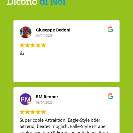
Dicono
di Noi
Giuseppe Bedoni
09/04/2025
👍
RM Renner
09/04/2025
Super coole Attraktion, Eagle-Style oder
Sitzend, beides möglich. Ealle-Style ist aber
cooler und die 39 Euros 'ne gute Investition.