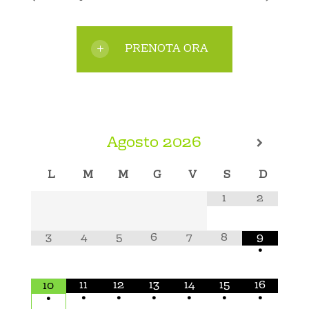
PRENOTA ORA
Agosto
2026
L
M
M
G
V
S
D
1
2
3
4
5
6
7
8
9
•
11
12
13
14
15
16
10
•
•
•
•
•
•
•