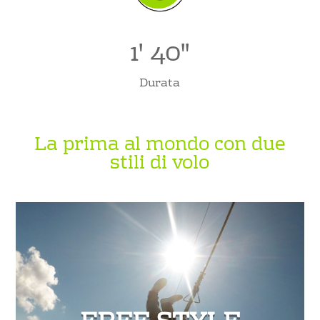
1' 40"
Durata
La prima al mondo con due
stili di volo