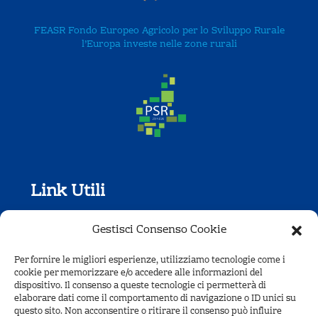
FEASR Fondo Europeo Agricolo per lo Sviluppo Rurale
l’Europa investe nelle zone rurali
Link Utili
Regolamento
Gestisci Consenso Cookie
Condizioni di vendita
Per fornire le migliori esperienze, utilizziamo tecnologie come i
cookie per memorizzare e/o accedere alle informazioni del
FAQ
dispositivo. Il consenso a queste tecnologie ci permetterà di
elaborare dati come il comportamento di navigazione o ID unici su
Dove Siamo
questo sito. Non acconsentire o ritirare il consenso può influire